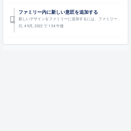
ファミリー内に新しい意匠を追加する
新しいデザインをファミリーに追加するには、ファミリーの概要で3つの点のメニューボタンをクリックし、"意匠の追加 "を選択するだけです。 フィールドの説明： 意匠整理番号：意匠整理番号は、ほとんどの場合、次のフォーマットで構築されています。 ”ファミリー整理...
日, 4 9月, 2022 で 1:34 午後