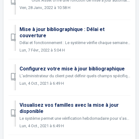
Orbit Asset offre une fonction de mise à jour automatique permettant aux utilisateurs de maintenir à jour leur portefeuille de brevets et de ma...
Ven, 28 Janv., 2022 à 10:58 H
Mise à jour bibliographique : Délai et
couverture
Délai et fonctionnement : Le système vérifie chaque semaine, le mercredi, si des nouvelles données existent sur notre base FAMPAT en rapport avec les inform...
Lun, 7 Févr., 2022 à 5:04 H
Configurez votre mise à jour bibliographique
L'administrateur du client peut définir quels champs spécifiques doivent être pris en compte par le système pour suggérer des mises à jour, via les &quo...
Lun, 4 Oct., 2021 à 6:49 H
Visualisez vos familles avec la mise à jour
disponible
Le système permet une vérification hebdomadaire pour s'assurer que les données saisies sont conformes aux données publiées. L'utilisateur est au...
Lun, 4 Oct., 2021 à 6:49 H