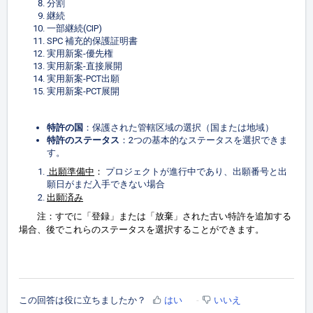
分割
継続
一部継続(CIP)
SPC 補充的保護証明書
実用新案-優先権
実用新案-直接展開
実用新案-PCT出願
実用新案-PCT展開
特許の国
：保護された管轄区域の選択（国または地域）
特許のステータス
：2つの基本的なステータスを選択できま
す。
出願準備中
：
プロジェクトが進行中であり、出願番号と出
願日がまだ入手できない場合
出願済み
注：すでに「登録」または「放棄」された古い特許を追加する
場合、後でこれらのステータスを選択することができます。
この回答は役に立ちましたか？
はい
いいえ