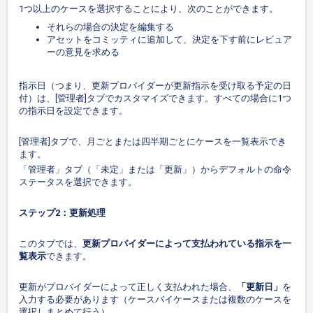
1つ以上のケースを選択することにより、次のことができます。
それらの場合の決定を編集する
アセットをコミッティに追加して、決定を下す前にレビュア
ーの意見を求める
指示日（つまり、更新プロバイダーが更新指示を受け取る予定の日
付）は、[管理者]タブでカスタマイズできます。すべての場合に1つ
の指示日を設定できます。
[管理者]タブで、月ごとまたは四半期ごとにケースを一覧表示でき
ます。
「管理者」タブ（「未定」または「更新」）からデフォルトの命令
ステータスを選択できます。
ステップ2：更新処理
このタブでは、
更新プロバイダーによって支払われている指示を一
覧表示
できます。
更新がプロバイダーによって正しく支払われた場合、
「更新日」
を
入力する必要があります（ケースバイケースまたは複数のケースを
選択しまとめて行う）。